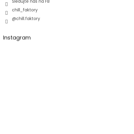
Sledujte nás na FB
chill_faktory
@chill.faktory
Instagram