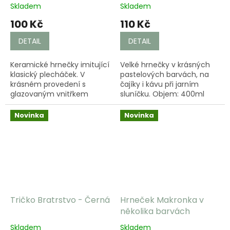
vnitřkem
pastelových barvách
Skladem
Skladem
100 Kč
110 Kč
DETAIL
DETAIL
Keramické hrnečky imitující
Velké hrnečky v krásných
klasický plecháček. V
pastelových barvách, na
krásném provedení s
čajíky i kávu při jarním
glazovaným vnitřkem
sluníčku. Objem: 400ml
hrnků v příjemných
barvách.
Novinka
Novinka
Tričko Bratrstvo - Černá
Hrneček Makronka v
několika barvách
Skladem
Skladem