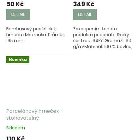
50 Kč
349 Kč
DETAIL
DETAIL
Bambusový podšálek k
Zakoupením tohoto
hrnečku Makronka. Průměr:
produktu podpoříte Skoky
165 mm
částkou: 64Kč Gramáž: 160
g/m²Materiál: 100 % bavlna,
silikonová úprava
Novinka
Porcelánový hrneček -
stohovatelný
Skladem
110 Kč