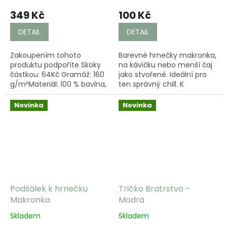
349 Kč
100 Kč
DETAIL
DETAIL
Zakoupením tohoto
Barevné hrnečky makronka,
produktu podpoříte Skoky
na kávičku nebo menší čaj
částkou: 64Kč Gramáž: 160
jako stvořené. Ideální pro
g/m²Materiál: 100 % bavlna,
ten správný chill. K
silikonová úprava
hrnečkům krásně pasuje
bambusový podšálek, který
Novinka
Novinka
je potřeba objednat...
Podšálek k hrnečku
Tričko Bratrstvo -
Makronka
Modrá
Skladem
Skladem