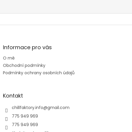
Z
á
p
a
Informace pro vás
t
O mě
í
Obchodní podmínky
Podmínky ochrany osobních údajů
Kontakt
chillfaktory.info
@
gmail.com
775 949 969
775 949 969