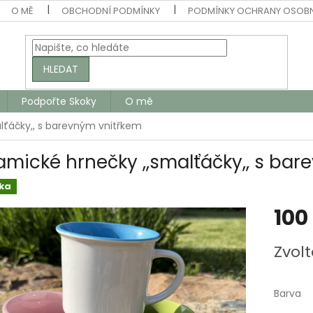
O MĚ
OBCHODNÍ PODMÍNKY
PODMÍNKY OCHRANY OSOB
HLEDAT
Podpořte Skoky
O mě
lťáčky,, s barevným vnitřkem
amické hrnečky ,,smalťáčky,, s ba
ka
100
Měrná
Zvolt
cena:
Barva