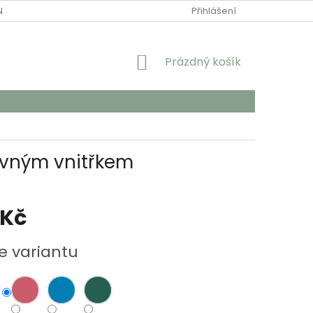
NÍCH ÚDAJŮ
Přihlášení
NÁKUPNÍ
Prázdný košík
KOŠÍK
revným vnitřkem
 Kč
e variantu