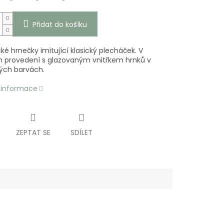
Přidat do košíku
é hrnečky imitující klasický plecháček. V
 provedení s glazovaným vnitřkem hrnků v
ých barvách.
í informace
ZEPTAT SE
SDÍLET