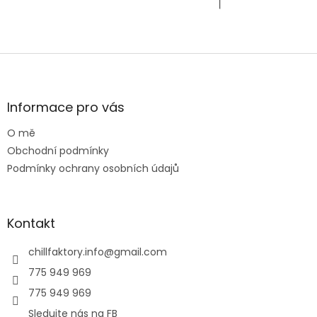
Z
á
p
a
Informace pro vás
t
O mě
í
Obchodní podmínky
Podmínky ochrany osobních údajů
Kontakt
chillfaktory.info
@
gmail.com
775 949 969
775 949 969
Sledujte nás na FB