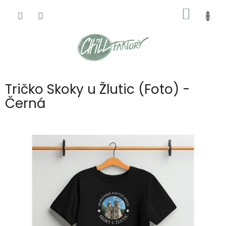
Přejít
NÁKUP
na
obsah
KOŠÍK
Tričko Skoky u Žlutic (Foto) -
Černá