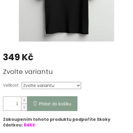
349 Kč
Měrná
Zvolte variantu
cena:
Velikost
Přidat do košíku
Zakoupením tohoto produktu podpoříte Skoky
částkou:
64Kč